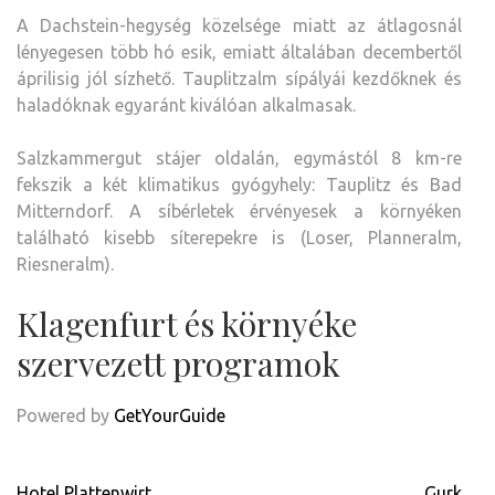
A Dachstein-hegység közelsége miatt az átlagosnál
lényegesen több hó esik, emiatt általában decembertől
áprilisig jól sízhető. Tauplitzalm sípályái kezdőknek és
haladóknak egyaránt kiválóan alkalmasak.
Salzkammergut stájer oldalán, egymástól 8 km-re
fekszik a két klimatikus gyógyhely: Tauplitz és Bad
Mitterndorf. A síbérletek érvényesek a környéken
található kisebb síterepekre is (Loser, Planneralm,
Riesneralm).
Klagenfurt és környéke
szervezett programok
Powered by
GetYourGuide
Bejegyzés
Hotel Plattenwirt
Gurk