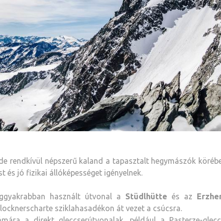
de rendkívül népszerű kaland a tapasztalt hegymászók köréb
t és jó fizikai állóképességet igényelnek.
eggyakrabban használt útvonal a
Stüdlhütte
és az
Erzhe
locknerscharte sziklahasadékon át vezet a csúcsra.
mára a direkt gleccserútvonalak, például a Pasterze-glecc