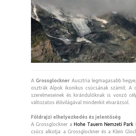
A
Grossglockner
Ausztria legmagasabb hegye
osztrák Alpok ikonikus csúcsának számít. A
szerelmeseinek és kirándulóknak is vonzó célp
változatos élővilágával mindenkit elvarázsol.
Földrajzi elhelyezkedés és jelentőség
A Grossglockner a
Hohe Tauern Nemzeti Park
s
csúcs alkotja: a Grossglockner és a Klein Gloc