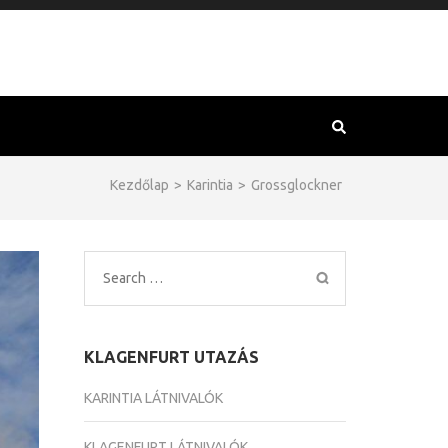
Kezdőlap
>
Karintia
>
Grossglockner
Search
for:
KLAGENFURT UTAZÁS
KARINTIA LÁTNIVALÓK
KLAGENFURT LÁTNIVALÓK