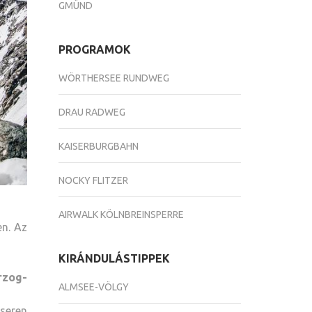
GMÜND
PROGRAMOK
WÖRTHERSEE RUNDWEG
DRAU RADWEG
KAISERBURGBAHN
NOCKY FLITZER
AIRWALK KÖLNBREINSPERRE
en. Az
KIRÁNDULÁSTIPPEK
rzog-
ALMSEE-VÖLGY
seren