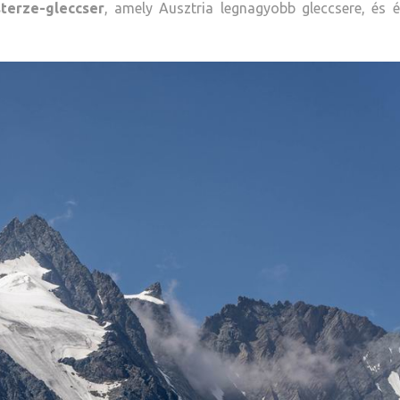
terze-gleccser
, amely Ausztria legnagyobb gleccsere, és 