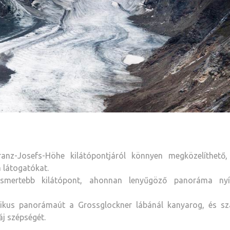
ranz-Josefs-Höhe kilátópontjáról könnyen megközelíthető,
a látogatókat.
ismertebb kilátópont, ahonnan lenyűgöző panoráma nyí
nikus panorámaút a Grossglockner lábánál kanyarog, és s
áj szépségét.