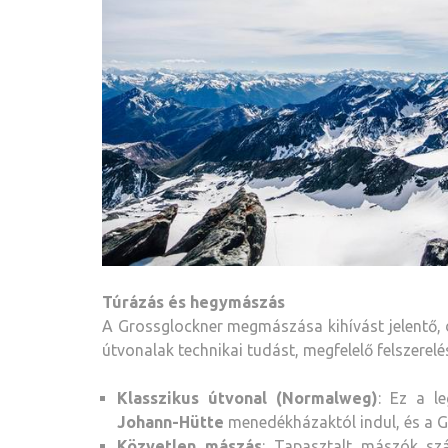
Túrázás és hegymászás
A Grossglockner megmászása kihívást jelentő, 
útvonalak technikai tudást, megfelelő felszerelés
Klasszikus útvonal (Normalweg)
: Ez a l
Johann-Hütte
menedékházaktól indul, és a G
Közvetlen mászás
: Tapasztalt mászók szá