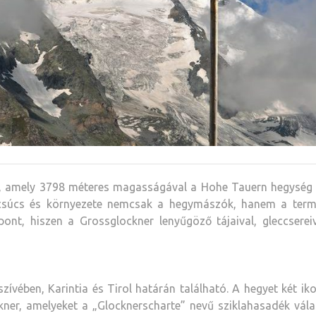
, amely 3798 méteres magasságával a Hohe Tauern hegység 
 csúcs és környezete nemcsak a hegymászók, hanem a term
ont, hiszen a Grossglockner lenyűgöző tájaival, gleccserei
zívében, Karintia és Tirol határán található. A hegyet két ik
kner, amelyeket a „Glocknerscharte” nevű sziklahasadék vála