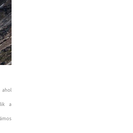
 ahol
lik a
zámos