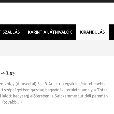
T SZÁLLÁS
KARINTIA LÁTNIVALÓK
KIRÁNDULÁS
-völgy
e-völgy (Almseetal) Felső-Ausztria egyik legérintetlenebb,
ti szépségekben gazdag hegyvidéki területe, amely a Totes
(Halott-hegység) előterében, a Salzkammergut déli peremén
ó. (tovább…)