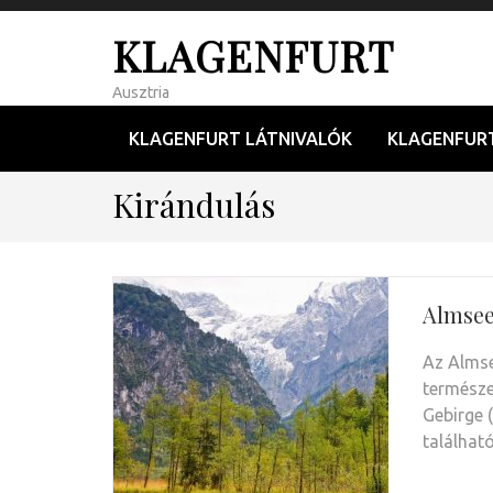
KLAGENFURT
Ausztria
KLAGENFURT LÁTNIVALÓK
KLAGENFUR
Kirándulás
Almsee
Az Almse
természe
Gebirge 
találhat