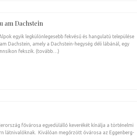
u am Dachstein
 Alpok egyik legkülönlegesebb fekvésű és hangulatú települése
m Dachstein, amely a Dachstein-hegység déli lábánál, egy
nsíkon fekszik. (tovább…)
jerország fővárosa egyedülálló keverékét kínálja a történelmi
n látnivalóknak. Kiválóan megőrzött óvárosa az Eggenberg-