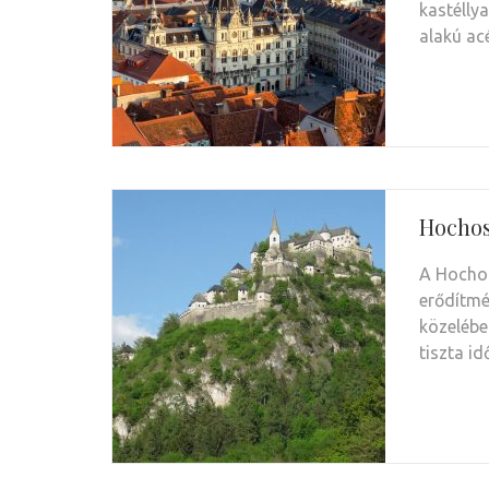
kastélly
alakú ac
Hochos
A Hochos
erődítmé
közelébe
tiszta i