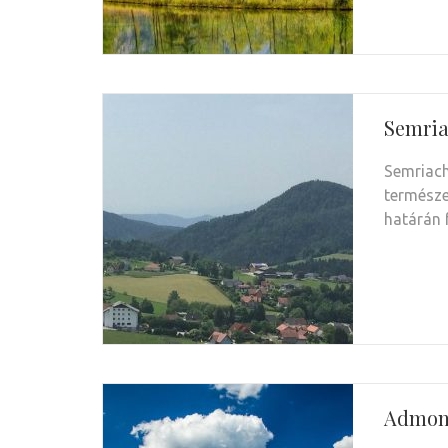
Semri
Semriach
természe
határán 
Admon