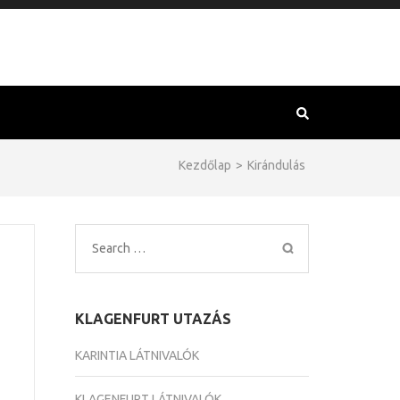
Kezdőlap
>
Kirándulás
Search
for:
KLAGENFURT UTAZÁS
KARINTIA LÁTNIVALÓK
KLAGENFURT LÁTNIVALÓK