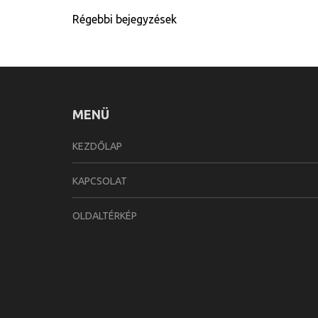
Bejegyzés
Régebbi bejegyzések
navigáció
MENÜ
KEZDŐLAP
KAPCSOLAT
OLDALTÉRKÉP