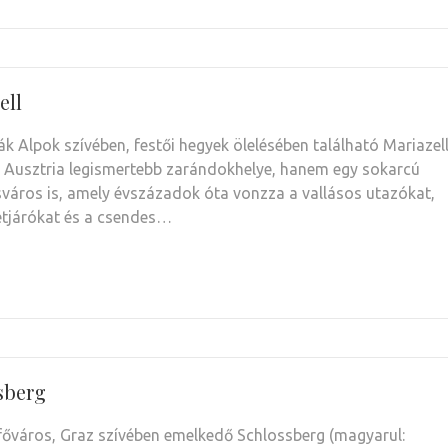
ell
ák Alpok szívében, festői hegyek ölelésében található Mariazel
Ausztria legismertebb zarándokhelye, hanem egy sokarcú
isváros is, amely évszázadok óta vonzza a vallásos utazókat,
tjárókat és a csendes…
sberg
 főváros, Graz szívében emelkedő Schlossberg (magyarul: