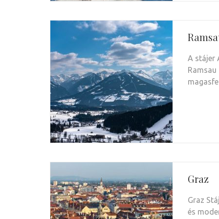
Ramsa
A stájer
Ramsau a
magasfen
Graz
Graz Stá
és moder