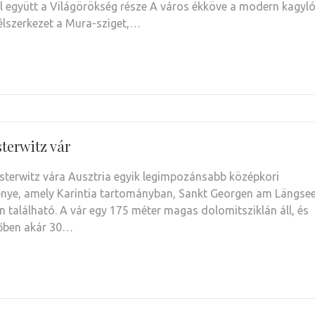
al együtt a Világörökség része A város ékköve a modern kagyl
élszerkezet a Mura-sziget,…
terwitz vár
terwitz vára Ausztria egyik legimpozánsabb középkori
nye, amely Karintia tartományban, Sankt Georgen am Längse
n található. A vár egy 175 méter magas dolomitsziklán áll, és
dőben akár 30…