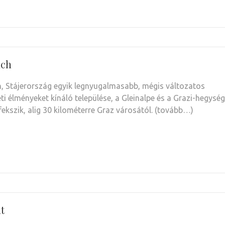
ach
, Stájerország egyik legnyugalmasabb, mégis változatos
ti élményeket kínáló települése, a Gleinalpe és a Grazi-hegység
fekszik, alig 30 kilométerre Graz városától. (tovább…)
t