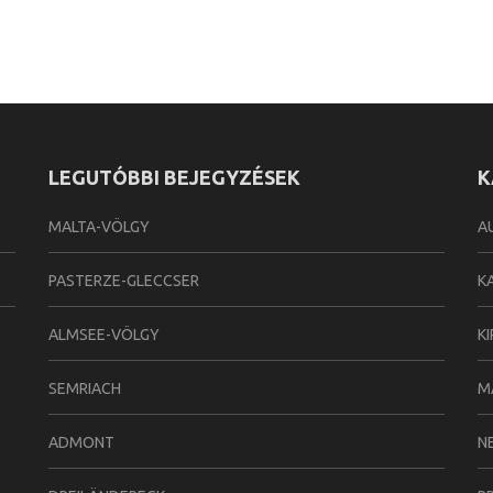
LEGUTÓBBI BEJEGYZÉSEK
K
MALTA-VÖLGY
A
PASTERZE-GLECCSER
K
ALMSEE-VÖLGY
K
SEMRIACH
M
ADMONT
N