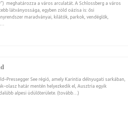
”) meghatározza a város arculatát. A Schlossberg a város
tebb látványossága, egyben zöld oázisa is: ősi
nyrendszer maradványai, kilátók, parkok, vendéglők,
t…
ld
ld–Pressegger See régió, amely Karintia délnyugati sarkában,
ák–olasz határ mentén helyezkedik el, Ausztria egyik
dalúbb alpesi üdülőterülete. (tovább…)