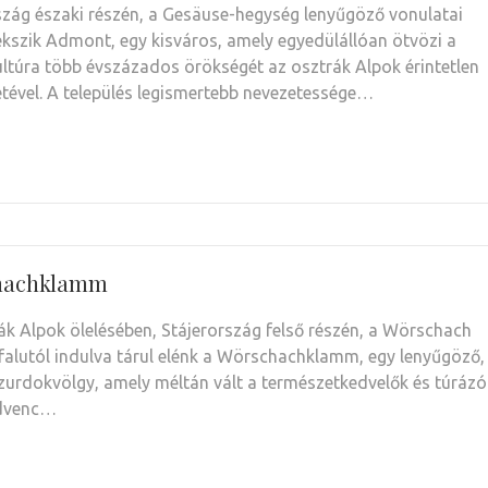
szág északi részén, a Gesäuse-hegység lenyűgöző vonulatai
ekszik Admont, egy kisváros, amely egyedülállóan ötvözi a
kultúra több évszázados örökségét az osztrák Alpok érintetlen
tével. A település legismertebb nevezetessége…
hachklamm
ák Alpok ölelésében, Stájerország felső részén, a Wörschach
 falutól indulva tárul elénk a Wörschachklamm, egy lenyűgöző,
szurdokvölgy, amely méltán vált a természetkedvelők és túrázó
edvenc…