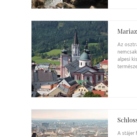
Mariaz
Az osztr
nemcsak 
alpesi k
természe
Schlos
A stájer