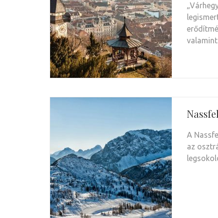
„Várhegy
legismer
erődítmé
valamin
Nassfe
A Nassfe
az osztr
legsokol