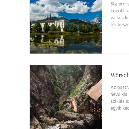
Stájeror
között f
vallási 
természe
Wörsc
Az osztr
nevű kis
sziklás 
egyik k