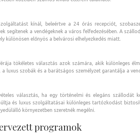
lgáltatást kínál, beleértve a 24 órás recepciót, szobaszer
yek segítenek a vendégeknek a város felfedezésében. A száll
ely különösen előnyös a belvárosi elhelyezkedés miatt.
érája tökéletes választás azok számára, akik különleges élm
, a luxus szobák és a barátságos személyzet garantálja a ve
ételes választás, ha egy történelmi és elegáns szállodát k
ltja és luxus szolgáltatásai különleges tartózkodást biztos
yedülálló környezetben szeretnék megélni.
zervezett programok