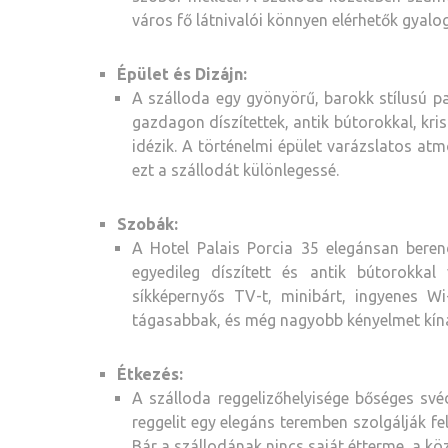
város fő látnivalói könnyen elérhetők gyalo
Épület és Dizájn:
A szálloda egy gyönyörű, barokk stílusú pa
gazdagon díszítettek, antik bútorokkal, kris
idézik. A történelmi épület varázslatos at
ezt a szállodát különlegessé.
Szobák:
A Hotel Palais Porcia 35 elegánsan beren
egyedileg díszített és antik bútorokka
síkképernyős TV-t, minibárt, ingyenes Wi-
tágasabbak, és még nagyobb kényelmet kínál
Étkezés:
A szálloda reggelizőhelyisége bőséges svéd
reggelit egy elegáns teremben szolgálják fe
Bár a szállodának nincs saját étterme, a kö