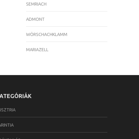
SEMRIACH
ADMONT
WÖRSCHACHKLAMM
MARIAZELL
ATEGÓRIÁK
USZTRIA
ARINTIA