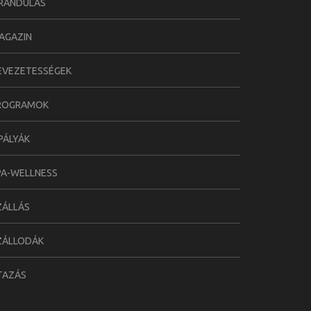
IRÁNDULÁS
AGAZIN
EVEZETESSÉGEK
ROGRAMOK
ÍPÁLYÁK
PA-WELLNESS
ZÁLLÁS
ZÁLLODÁK
TAZÁS