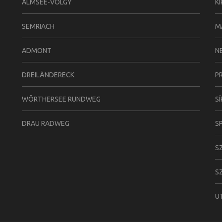
ALMSEE-VÖLGY
K
SEMRIACH
M
ADMONT
N
DREILÄNDERECK
P
WÖRTHERSEE RUNDWEG
S
DRAU RADWEG
S
S
S
U