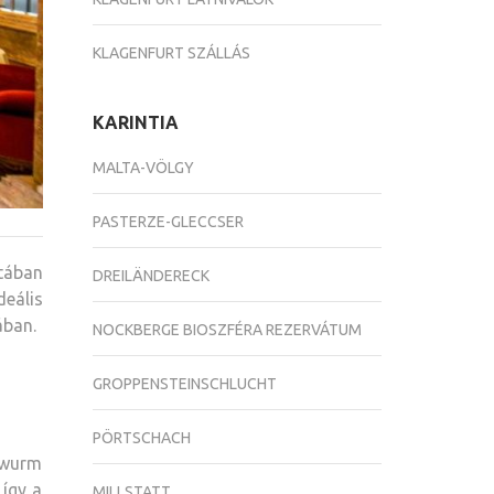
KLAGENFURT SZÁLLÁS
KARINTIA
MALTA-VÖLGY
PASTERZE-GLECCSER
otában
DREILÄNDERECK
deális
ában.
NOCKBERGE BIOSZFÉRA REZERVÁTUM
GROPPENSTEINSCHLUCHT
PÖRTSCHACH
ndwurm
 így a
MILLSTATT