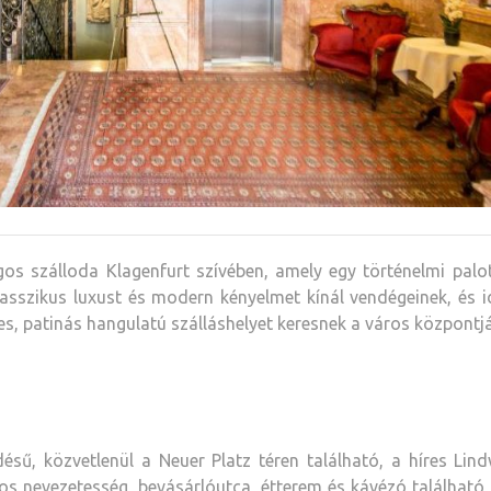
gos szálloda Klagenfurt szívében, amely egy történelmi pal
lasszikus luxust és modern kényelmet kínál vendégeinek, és i
s, patinás hangulatú szálláshelyet keresnek a város központj
désű, közvetlenül a Neuer Platz téren található, a híres Li
s nevezetesség, bevásárlóutca, étterem és kávézó található,