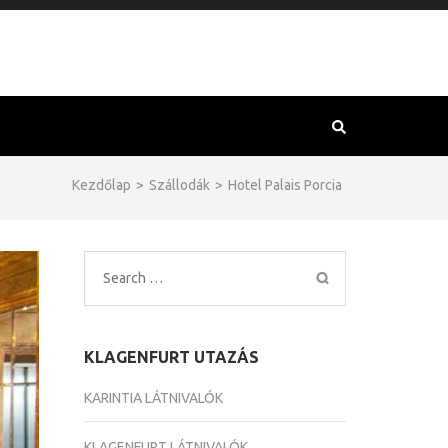
Kezdőlap
>
Szállodák
>
Hotel Palais Porcia
Search
for:
KLAGENFURT UTAZÁS
KARINTIA LÁTNIVALÓK
KLAGENFURT LÁTNIVALÓK