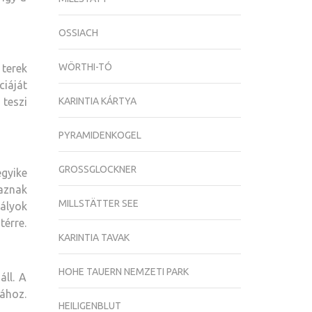
OSSIACH
WÖRTHI-TÓ
 terek
ciáját
KARINTIA KÁRTYA
 teszi
PYRAMIDENKOGEL
GROSSGLOCKNER
gyike
aznak
MILLSTÄTTER SEE
tályok
térre.
KARINTIA TAVAK
HOHE TAUERN NEMZETI PARK
áll. A
tához.
HEILIGENBLUT