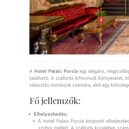
A
Hotel Palais Porcia
egy elegáns, négycsilla
található.
A szálloda kifinomult környezetet, k
választás mindazok számára, akik egy különlege
Fő jellemzők:
Elhelyezkedés:
A Hotel Palais Porcia központi elhelyezke
szobor mellett. A szálloda közelében számo