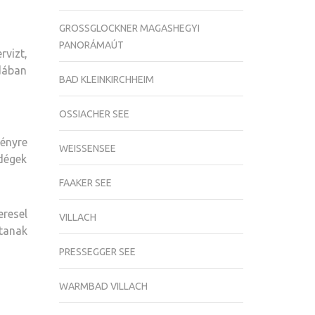
GROSSGLOCKNER MAGASHEGYI
PANORÁMAÚT
vizt,
odában
BAD KLEINKIRCHHEIM
OSSIACHER SEE
ényre
WEISSENSEE
ndégek
FAAKER SEE
eresel
VILLACH
ítanak
PRESSEGGER SEE
WARMBAD VILLACH