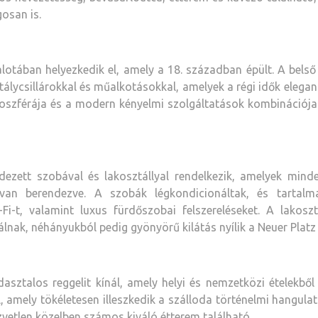
gosan is.
lotában helyezkedik el, amely a 18. században épült. A belső
tálycsillárokkal és műalkotásokkal, amelyek a régi idők elegan
moszférája és a modern kényelmi szolgáltatások kombinációja
dezett szobával és lakosztállyal rendelkezik, amelyek minde
l van berendezve. A szobák légkondicionáltak, és tartalm
Fi-t, valamint luxus fürdőszobai felszereléseket. A lakosz
nak, néhányukból pedig gyönyörű kilátás nyílik a Neuer Platz 
asztalos reggelit kínál, amely helyi és nemzetközi ételekből 
l, amely tökéletesen illeszkedik a szálloda történelmi hangula
zvetlen közelben számos kiváló étterem található.